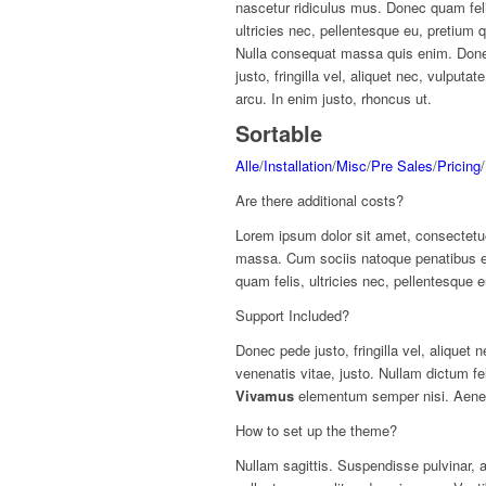
nascetur ridiculus mus. Donec quam fel
ultricies nec, pellentesque eu, pretium 
Nulla consequat massa quis enim. Don
justo, fringilla vel, aliquet nec, vulputat
arcu. In enim justo, rhoncus ut.
Sortable
Alle
/
Installation
/
Misc
/
Pre Sales
/
Pricing
/
Are there additional costs?
Lorem ipsum dolor sit amet, consectetue
massa. Cum sociis natoque penatibus e
quam felis, ultricies nec, pellentesque
Support Included?
Donec pede justo, fringilla vel, aliquet 
venenatis vitae, justo. Nullam dictum fe
Vivamus
elementum semper nisi. Aenean
How to set up the theme?
Nullam sagittis. Suspendisse pulvinar,