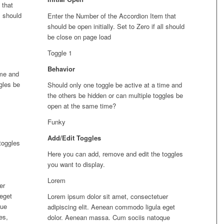
 that
ll should
Enter the Number of the Accordion Item that
should be open initially. Set to Zero if all should
be close on page load
Toggle 1
Behavior
ime and
gles be
Should only one toggle be active at a time and
the others be hidden or can multiple toggles be
open at the same time?
Funky
Add/Edit Toggles
toggles
Here you can add, remove and edit the toggles
you want to display.
Lorem
er
 eget
Lorem ipsum dolor sit amet, consectetuer
que
adipiscing elit. Aenean commodo ligula eget
es,
dolor. Aenean massa. Cum sociis natoque