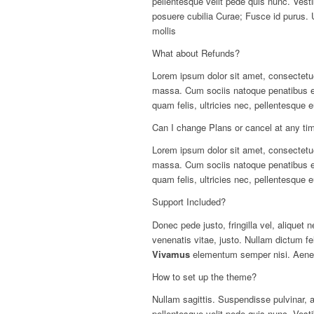
pellentesque velit pede quis nunc. Ves
posuere cubilia Curae; Fusce id purus. 
mollis
What about Refunds?
Lorem ipsum dolor sit amet, consectetu
massa. Cum sociis natoque penatibus 
quam felis, ultricies nec, pellentesque
Can I change Plans or cancel at any ti
Lorem ipsum dolor sit amet, consectetue
massa. Cum sociis natoque penatibus et
quam felis, ultricies nec, pellentesque
Support Included?
Donec pede justo, fringilla vel, aliquet 
venenatis vitae, justo. Nullam dictum fe
Vivamus
elementum semper nisi. Aenean
How to set up the theme?
Nullam sagittis. Suspendisse pulvinar,
pellentesque velit pede quis nunc. Ves