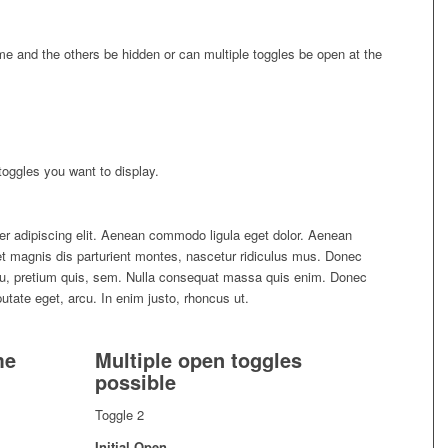
ime and the others be hidden or can multiple toggles be open at the
oggles you want to display.
er adipiscing elit. Aenean commodo ligula eget dolor. Aenean
 magnis dis parturient montes, nascetur ridiculus mus. Donec
 eu, pretium quis, sem. Nulla consequat massa quis enim. Donec
lputate eget, arcu. In enim justo, rhoncus ut.
me
Multiple open toggles
possible
Toggle 2
Initial Open