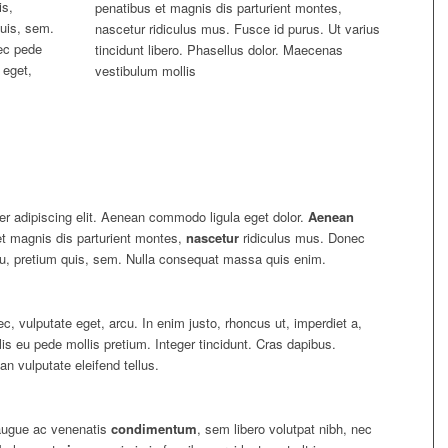
is,
penatibus et magnis dis parturient montes,
quis, sem.
nascetur ridiculus mus. Fusce id purus. Ut varius
ec pede
tincidunt libero. Phasellus dolor. Maecenas
e eget,
vestibulum mollis
r adipiscing elit. Aenean commodo ligula eget dolor.
Aenean
t magnis dis parturient montes,
nascetur
ridiculus mus. Donec
 eu, pretium quis, sem. Nulla consequat massa quis enim.
nec, vulputate eget, arcu. In enim justo, rhoncus ut, imperdiet a,
lis eu pede mollis pretium. Integer tincidunt. Cras dapibus.
 vulputate eleifend tellus.
 augue ac venenatis
condimentum
, sem libero volutpat nibh, nec